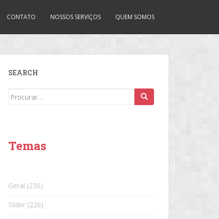
CONTATO
NOSSOS SERVIÇOS
QUEM SOMOS
SEARCH
Search
for:
Temas
Geral
(230)
Slider
(226)