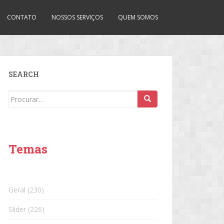
CONTATO
NOSSOS SERVIÇOS
QUEM SOMOS
SEARCH
Search
for:
Temas
Geral
(230)
Slider
(226)