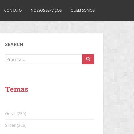
CONTATO
NOSSOS SERVIÇOS
QUEM SOMOS
SEARCH
Search
for:
Temas
Geral
(230)
Slider
(226)