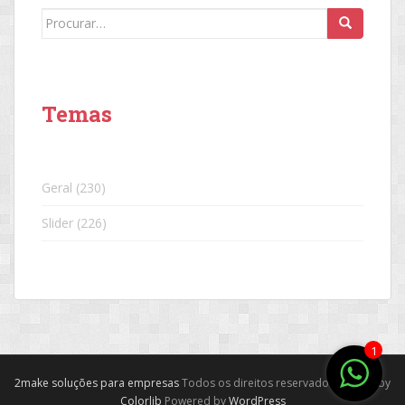
Search
for:
Temas
Geral
(230)
Slider
(226)
1
2make soluções para empresas
Todos os direitos reservados. Theme by
Colorlib
Powered by
WordPress