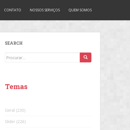
CONTATO
NOSSOS SERVIÇOS
QUEM SOMOS
SEARCH
Search
for:
Temas
Geral
(230)
Slider
(226)