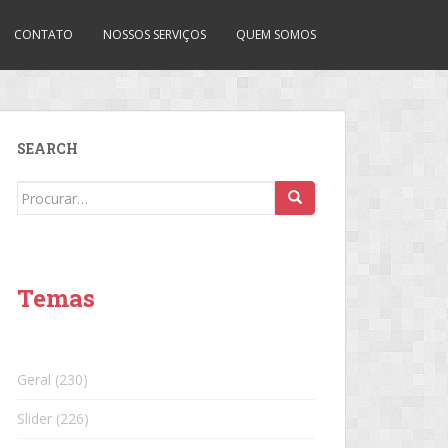
CONTATO
NOSSOS SERVIÇOS
QUEM SOMOS
SEARCH
Search
for:
Temas
Geral
(230)
Slider
(226)