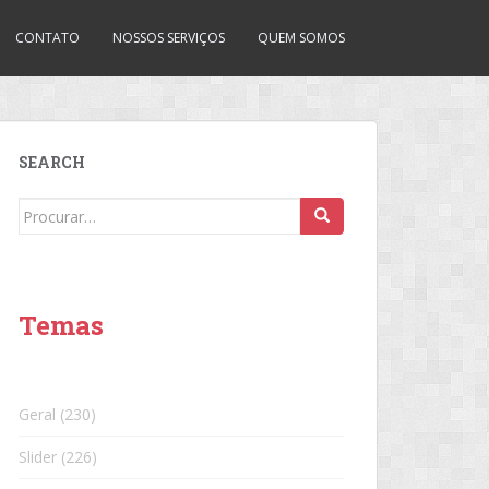
CONTATO
NOSSOS SERVIÇOS
QUEM SOMOS
SEARCH
Search
for:
Temas
Geral
(230)
Slider
(226)