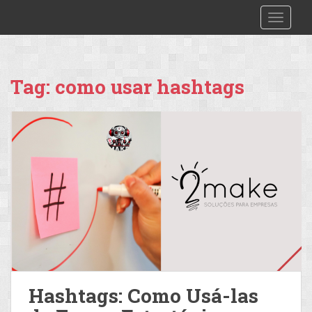
S
2make
TOGGLE
k
i
p
t
Tag:
como usar hashtags
o
m
a
i
n
c
o
n
t
e
n
t
Hashtags: Como Usá-las