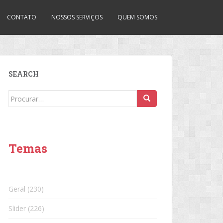
CONTATO
NOSSOS SERVIÇOS
QUEM SOMOS
SEARCH
Search
for:
Temas
Geral
(230)
Slider
(226)