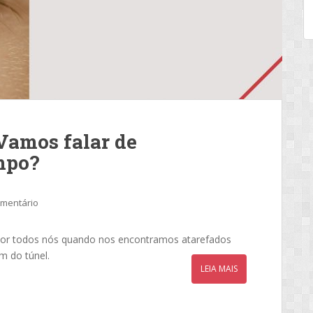
Vamos falar de
mpo?
omentário
 por todos nós quando nos encontramos atarefados
m do túnel.
LEIA MAIS