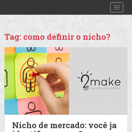
S
2make
TOGGLE
k
i
p
t
Tag:
como definir o nicho?
o
m
a
i
n
c
o
n
t
e
n
t
Nicho de mercado: você ja