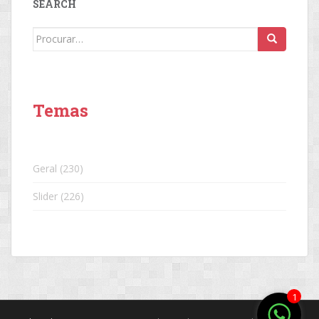
SEARCH
Search
for:
Temas
Geral
(230)
Slider
(226)
1