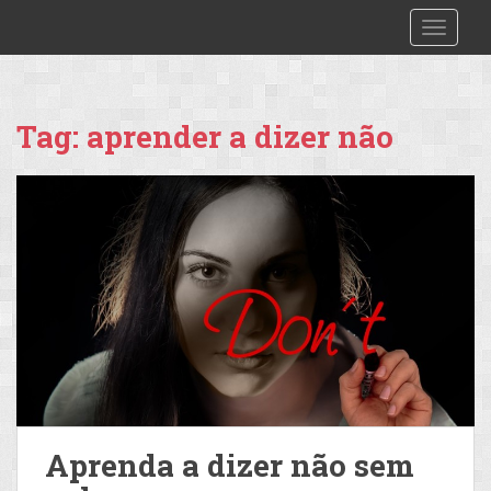
S
2make
TOGGLE
k
i
p
t
Tag:
aprender a dizer não
o
m
a
i
n
c
o
n
t
e
n
t
Aprenda a dizer não sem