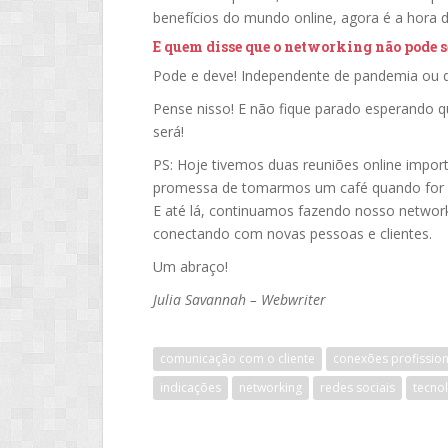
benefícios do mundo online, agora é a hora d
E quem disse que o networking não pode s
Pode e deve! Independente de pandemia ou qu
Pense nisso! E não fique parado esperando 
será!
PS: Hoje tivemos duas reuniões online import
promessa de tomarmos um café quando for p
E até lá, continuamos fazendo nosso network
conectando com novas pessoas e clientes.
Um abraço!
Julia Savannah – Webwriter
comunicação com o cliente
conexões profission
indicações
networking
redes sociais
tecno