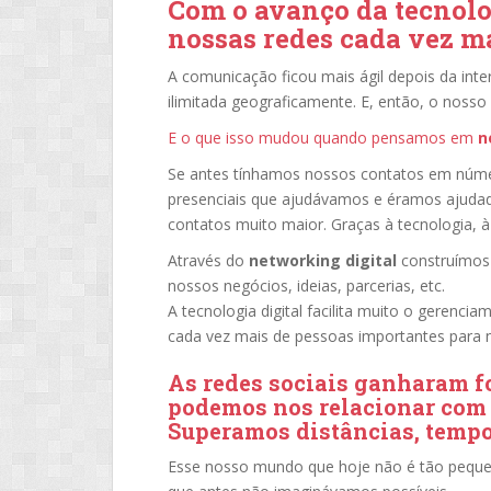
Com o avanço da tecnol
nossas redes cada vez m
A comunicação ficou mais ágil depois da inte
ilimitada geograficamente. E, então, o noss
E o que isso mudou quando pensamos em
n
Se antes tínhamos nossos contatos em núme
presenciais que ajudávamos e éramos ajudad
contatos muito maior. Graças à tecnologia, à
Através do
networking digital
construímos 
nossos negócios, ideias, parcerias, etc.
A tecnologia digital facilita muito o gerenc
cada vez mais de pessoas importantes para n
As redes sociais ganharam f
podemos nos relacionar com
Superamos distâncias, tempo
Esse nosso mundo que hoje não é tão pequeno