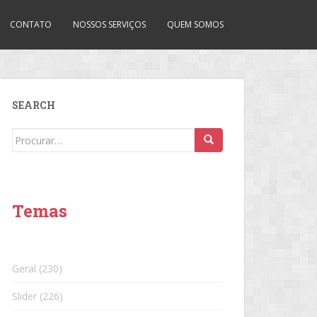
CONTATO
NOSSOS SERVIÇOS
QUEM SOMOS
SEARCH
Search
for:
Temas
Geral
(230)
Slider
(226)