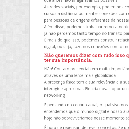
que antes não imaginávamos possíveis.
As redes sociais, por exemplo, podem nos c
cursos a distância ou manter conexões com 
para pessoas de origens diferentes da nossa!
Além disso, podemos trabalhar remotamente
Já não perdemos tanto tempo no trânsito par
E mais do que isso, podemos construir relac
digital, ou seja, fazemos conexões com o m
Não queremos dizer com tudo isso q
ter sua importância.
Não! Contato presencial tem muita importân
através de uma lente mais globalizada.
A presença física tem a sua relevância e a su
interagir e aproximar. Ele cria novas oportu
networking.
E pensando no cenário atual, o qual vivemos
entendemos que o mundo digital é nosso ali
hoje não sobreviveríamos nesse momento tão
É hora de repensar, de rever conceitos. Se 