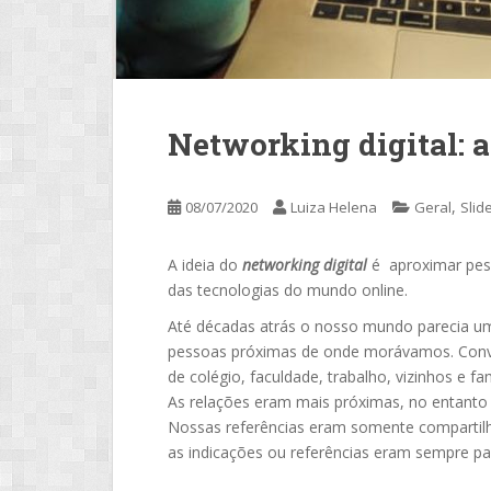
Networking digital:
,
08/07/2020
Luiza Helena
Geral
Slid
A ideia do
networking digital
é aproximar pes
das tecnologias do mundo online.
Até décadas atrás o nosso mundo parecia u
pessoas próximas de onde morávamos. Convi
de colégio, faculdade, trabalho, vizinhos e fam
As relações eram mais próximas, no entanto
Nossas referências eram somente compartil
as indicações ou referências eram sempre p