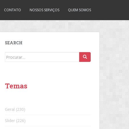
CONTATO
NOSSOS SERVIÇOS
QUEM SOMOS
SEARCH
Search
for:
Temas
Geral
(230)
Slider
(226)