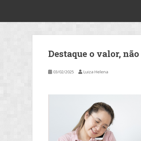
S
2make
k
i
p
t
o
m
Destaque o valor, não
a
i
n
03/02/2025
Luiza Helena
c
o
n
t
e
n
t