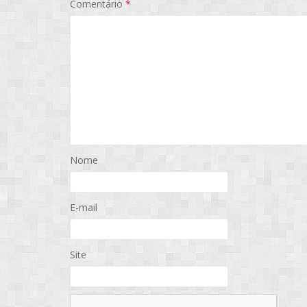
Comentário
*
Nome
E-mail
Site