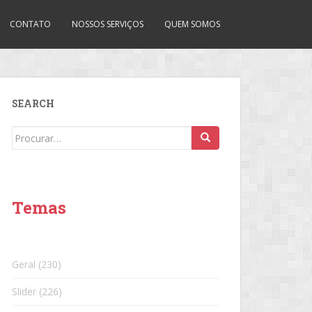
CONTATO
NOSSOS SERVIÇOS
QUEM SOMOS
SEARCH
Search
for:
Temas
Geral
(230)
Slider
(226)