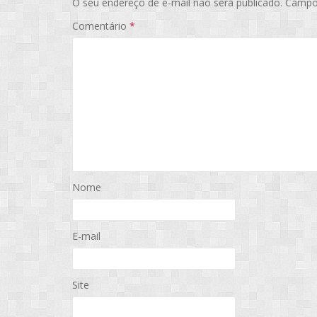
O seu endereço de e-mail não será publicado.
Campo
Comentário
*
Nome
E-mail
Site