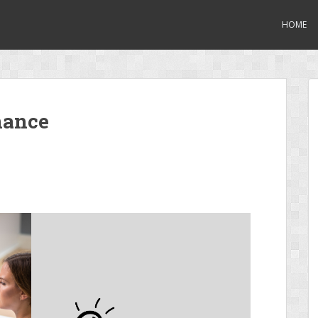
HOME
mance