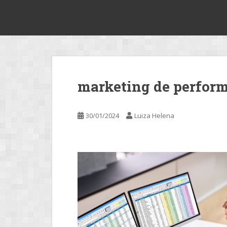
S
2make
k
i
p
t
o
m
marketing de perfor
a
i
n
30/01/2024
Luiza Helena
c
o
n
t
e
n
t