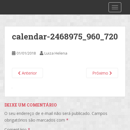
S
2make
TOGGLE
k
i
p
t
calendar-2468975_960_720
o
m
a
01/01/2018
Luiza Helena
i
n
c
Anterior
Próximo
o
n
t
e
n
DEIXE UM COMENTÁRIO
t
O seu endereço de e-mail não será publicado.
Campos
obrigatórios são marcados com
*
Comentário
*