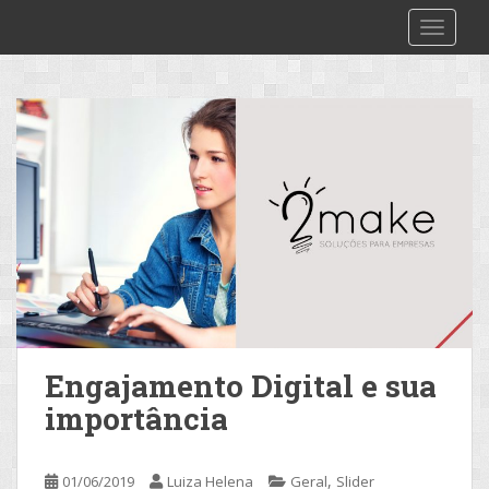
S
2make
TOGGLE
k
i
p
t
o
m
a
i
n
c
o
n
t
e
Engajamento Digital e sua
n
importância
t
,
01/06/2019
Luiza Helena
Geral
Slider