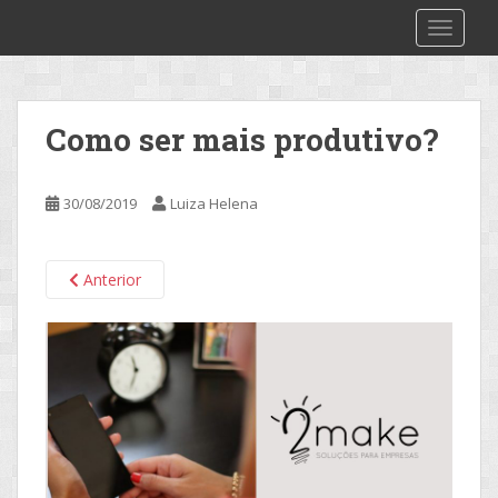
S
2make
TOGGLE
k
i
p
t
Como ser mais produtivo?
o
m
a
30/08/2019
Luiza Helena
i
n
c
Anterior
o
n
t
e
n
t