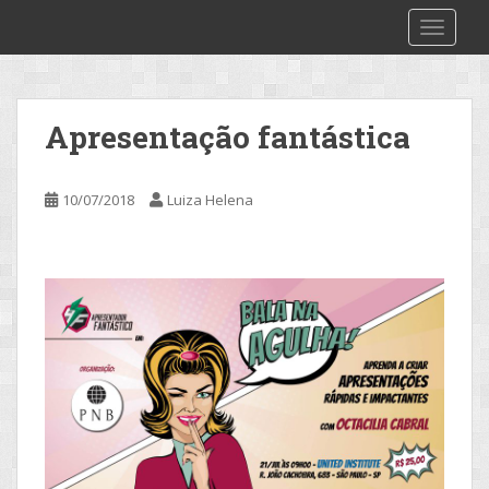
S
2make
TOGGLE
k
i
p
t
Apresentação fantástica
o
m
a
10/07/2018
Luiza Helena
i
n
c
o
n
t
e
n
t