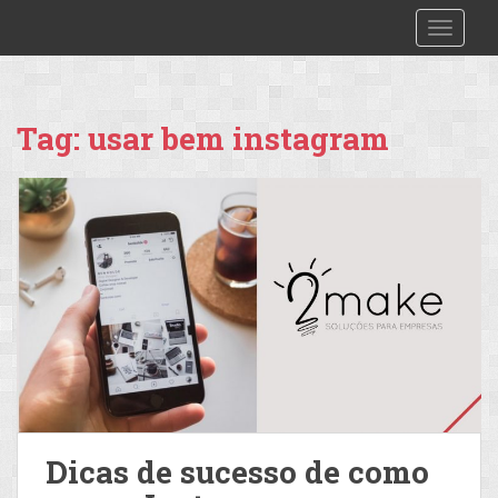
S
2make
TOGGLE
k
i
p
t
Tag:
usar bem instagram
o
m
a
i
n
c
o
n
t
e
n
t
Dicas de sucesso de como