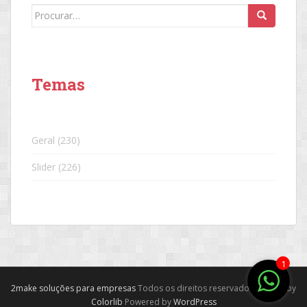
Search
for:
Temas
Geral
(230)
Slider
(226)
1
2make soluções para empresas
Todos os direitos reservados. Theme by
Colorlib
Powered by
WordPress