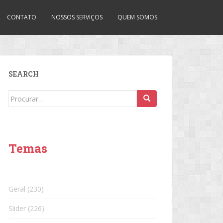
CONTATO
NOSSOS SERVIÇOS
QUEM SOMOS
SEARCH
Search
for:
Temas
Geral
(230)
Slider
(226)