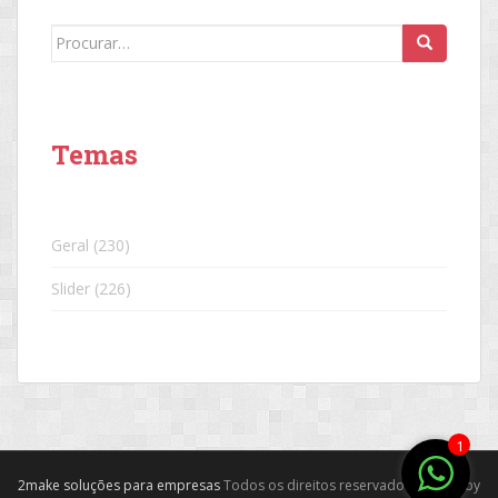
Search
for:
Temas
Geral
(230)
Slider
(226)
1
2make soluções para empresas
Todos os direitos reservados. Theme by