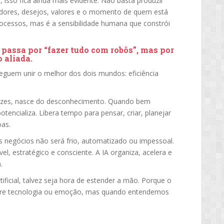
isso fica ainda mais evidente. Não basta produzir
dores, desejos, valores e o momento de quem está
processos, mas é a sensibilidade humana que constrói
o passa por “fazer tudo com robôs”, mas por
o aliada
.
eguem unir o melhor dos dois mundos: eficiência
as vezes, nasce do desconhecimento. Quando bem
tencializa. Libera tempo para pensar, criar, planejar
oas.
 negócios não será frio, automatizado ou impessoal.
l, estratégico e consciente. A IA organiza, acelera e
.
rtificial, talvez seja hora de estender a mão. Porque o
tre tecnologia ou emoção, mas quando entendemos