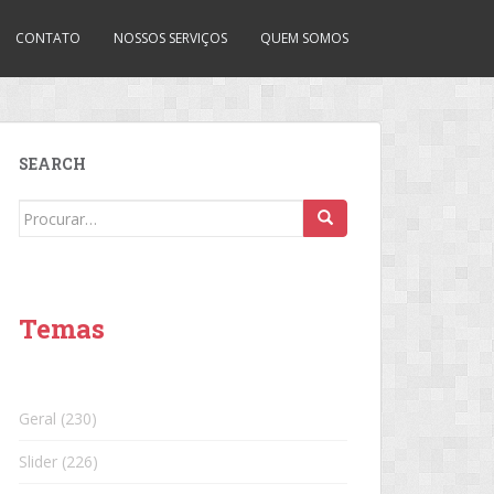
CONTATO
NOSSOS SERVIÇOS
QUEM SOMOS
SEARCH
Search
for:
Temas
Geral
(230)
Slider
(226)