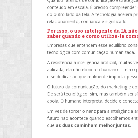
Quando falamos de comunicação estratégica, 
conteúdo em escala. É preciso compreender 
do outro lado da tela. A tecnologia acelera 
relacionamento, confiança e significado.
Por isso, o uso inteligente da IA nã
saber quando e como utilizá-la com
Empresas que entendem esse equilíbrio cons
tecnológica com comunicação humanizada.
A resistência à inteligência artificial, muit
aplicada, ela não elimina o humano — ela o po
e se dedicar ao que realmente importa: pess
O futuro da comunicação, do marketing e dos
Ele será tecnológico, sim, mas também sensíve
apoia. O humano interpreta, decide e conecta
Em vez de torcer o nariz para a inteligência a
futuro não acontece quando escolhemos en
que
as duas caminham melhor juntas
.