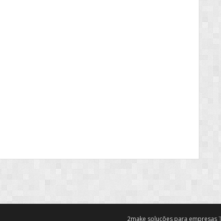
2make soluções para empresas
T