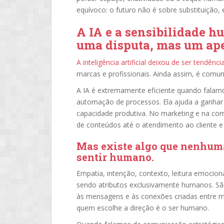
equívoco: o futuro não é sobre substituição, 
A IA e a sensibilidade h
uma disputa, mas um ape
A inteligência artificial deixou de ser tendên
marcas e profissionais. Ainda assim, é comum
A IA é extremamente eficiente quando falamo
automação de processos. Ela ajuda a ganhar 
capacidade produtiva. No marketing e na com
de conteúdos até o atendimento ao cliente e
Mas existe algo que nenhuma
sentir humano
.
Empatia, intenção, contexto, leitura emociona
sendo atributos exclusivamente humanos. São
às mensagens e às conexões criadas entre m
quem escolhe a direção é o ser humano.