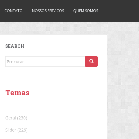
CONTATO
NOSSOS SERVIÇOS
QUEM SOMOS
SEARCH
Search
for:
Temas
Geral
(230)
Slider
(226)