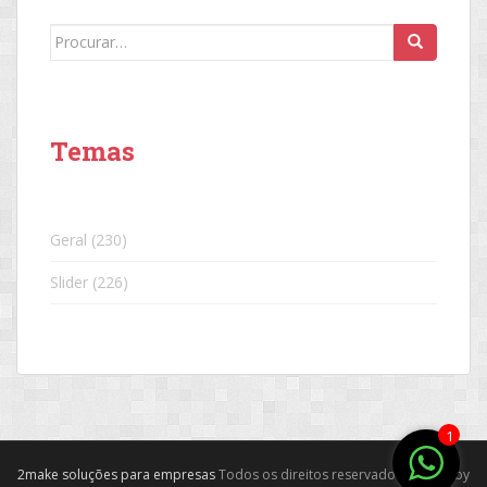
Search
for:
Temas
Geral
(230)
Slider
(226)
1
2make soluções para empresas
Todos os direitos reservados. Theme by