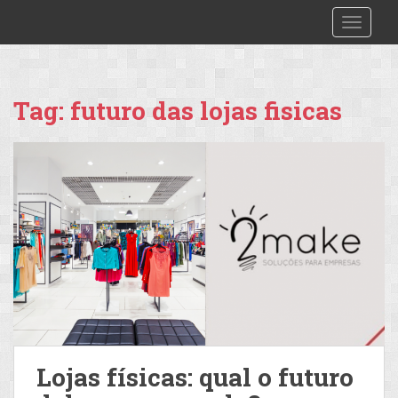
S
2make
TOGGLE
k
i
p
t
Tag:
futuro das lojas fisicas
o
m
a
i
n
c
o
n
t
e
n
t
Lojas físicas: qual o futuro