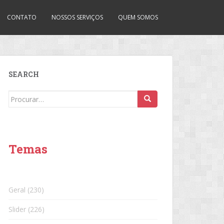
CONTATO
NOSSOS SERVIÇOS
QUEM SOMOS
SEARCH
Search
for:
Temas
Geral
(230)
Slider
(226)