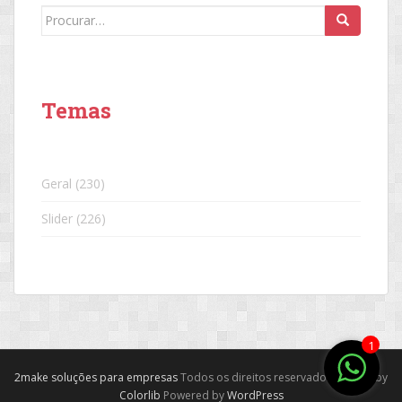
Search
for:
Temas
Geral
(230)
Slider
(226)
1
2make soluções para empresas
Todos os direitos reservados. Theme by
Colorlib
Powered by
WordPress