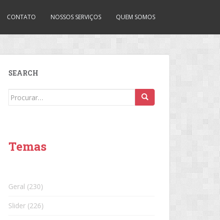
CONTATO
NOSSOS SERVIÇOS
QUEM SOMOS
SEARCH
Search
for:
Temas
Geral
(230)
Slider
(226)