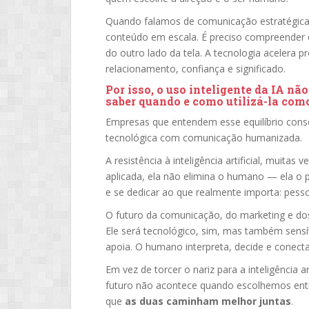
Quando falamos de comunicação estratégica, 
conteúdo em escala. É preciso compreender 
do outro lado da tela. A tecnologia acelera 
relacionamento, confiança e significado.
Por isso, o uso inteligente da IA nã
saber quando e como utilizá-la com
Empresas que entendem esse equilíbrio cons
tecnológica com comunicação humanizada.
A resistência à inteligência artificial, muit
aplicada, ela não elimina o humano — ela o po
e se dedicar ao que realmente importa: pess
O futuro da comunicação, do marketing e dos
Ele será tecnológico, sim, mas também sensíve
apoia. O humano interpreta, decide e conecta
Em vez de torcer o nariz para a inteligência a
futuro não acontece quando escolhemos en
que
as duas caminham melhor juntas
.