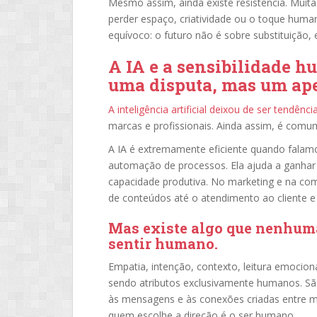
Mesmo assim, ainda existe resistência. Muit
perder espaço, criatividade ou o toque huma
equívoco: o futuro não é sobre substituição, 
A IA e a sensibilidade h
uma disputa, mas um ape
A inteligência artificial deixou de ser tendên
marcas e profissionais. Ainda assim, é comum
A IA é extremamente eficiente quando falamo
automação de processos. Ela ajuda a ganhar 
capacidade produtiva. No marketing e na com
de conteúdos até o atendimento ao cliente e
Mas existe algo que nenhuma
sentir humano
.
Empatia, intenção, contexto, leitura emociona
sendo atributos exclusivamente humanos. São
às mensagens e às conexões criadas entre m
quem escolhe a direção é o ser humano.