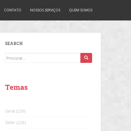
CONTATO
NOSSOS SERVIÇOS
QUEM SOMOS
SEARCH
Search
for:
Temas
Geral
(230)
Slider
(226)