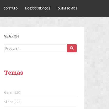
CONTATO
NOSSOS SERVIÇOS
QUEM SOMOS
SEARCH
Search
for:
Temas
Geral
(230)
Slider
(226)