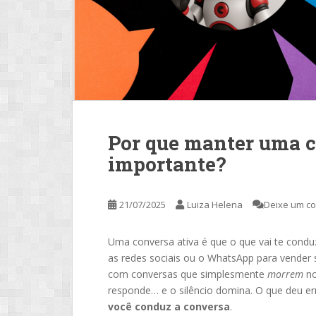
Por que manter uma c
importante?
21/07/2025
Luiza Helena
Deixe um c
Uma conversa ativa é que o que vai te cond
as redes sociais ou o WhatsApp para vender 
com conversas que simplesmente
morrem
no
responde… e o silêncio domina. O que deu er
você conduz a conversa
.