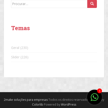
Search
for:
Temas
Geral
(230)
Slider
(226)
1
2make soluções para empresas
Todos os direitos reservados. Theme by
Colorlib
Powered by
WordPress