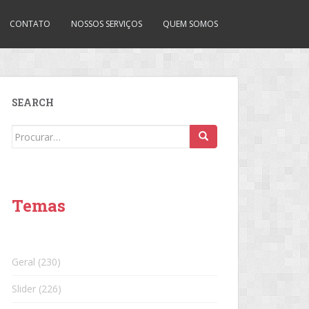
CONTATO
NOSSOS SERVIÇOS
QUEM SOMOS
SEARCH
Search
for:
Temas
Geral
(230)
Slider
(226)