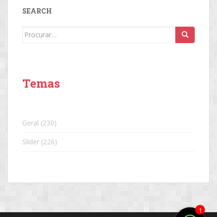
SEARCH
Search
for:
Temas
Geral
(230)
Slider
(226)
1