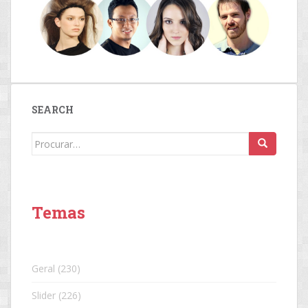
SEARCH
Search
for:
Temas
Geral
(230)
Slider
(226)