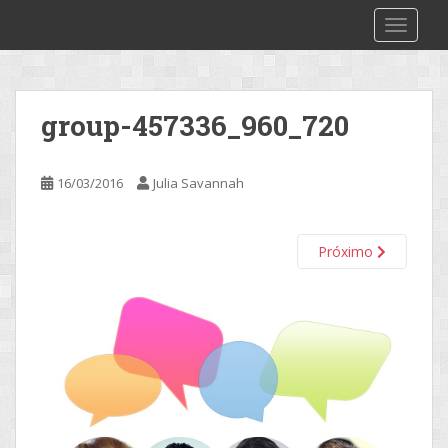
S
2make
TOGGLE
k
i
p
t
group-457336_960_720
o
m
a
16/03/2016
Julia Savannah
i
n
c
Próximo
o
n
t
e
n
t