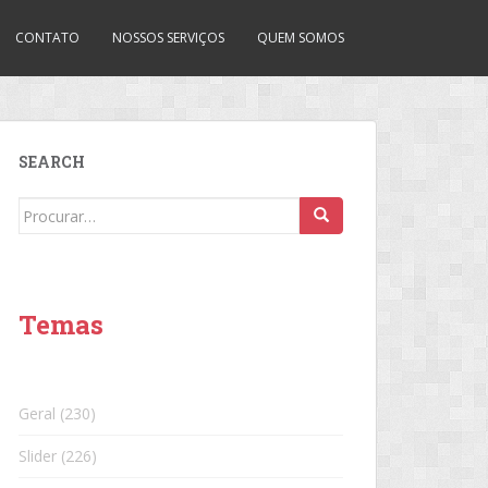
CONTATO
NOSSOS SERVIÇOS
QUEM SOMOS
SEARCH
Search
for:
Temas
Geral
(230)
Slider
(226)