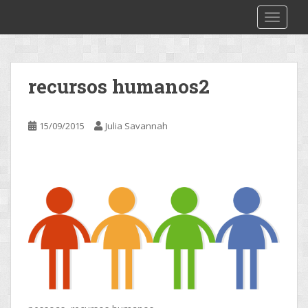
S
2make
TOGGLE
k
i
p
t
recursos humanos2
o
m
a
15/09/2015
Julia Savannah
i
n
c
o
n
t
e
n
t