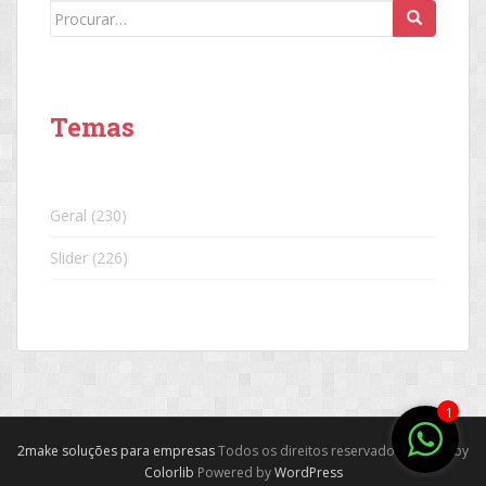
Search
for:
Temas
Geral
(230)
Slider
(226)
1
2make soluções para empresas
Todos os direitos reservados. Theme by
Colorlib
Powered by
WordPress