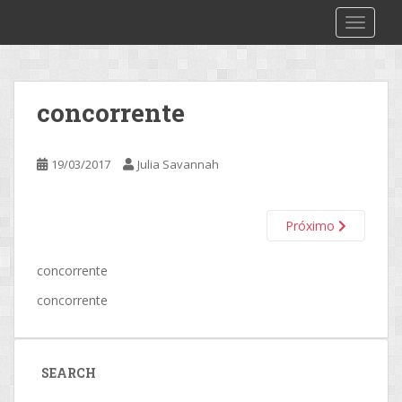
S
2make
TOGGLE
k
i
p
t
concorrente
o
m
a
19/03/2017
Julia Savannah
i
n
c
Próximo
o
n
concorrente
t
e
concorrente
n
t
SEARCH