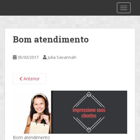
S
2make
TOGGLE
k
i
p
t
Bom atendimento
o
m
a
05/03/2017
Julia Savannah
i
n
c
Anterior
o
n
t
e
n
t
Bom atendimento